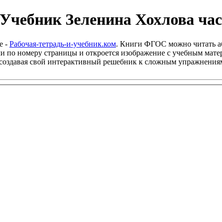
Учебник Зеленина Хохлова час
е -
Рабочая-тетрадь-и-учебник.ком
. Книги ФГОС можно читать а
и по номеру страницы и откроется изображение с учебным матер
, создавая свой интерактивный решебник к сложным упражнения