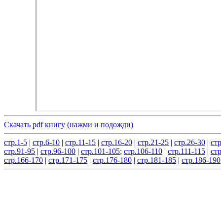
Скачать pdf книгу (нажми и подожди)
стр.1-5
|
стр.6-10
|
стр.11-15
|
стр.16-20
|
стр.21-25
|
стр.26-30
|
стр
стр.91-95
|
стр.96-100
|
стр.101-105
;
стр.106-110
|
стр.111-115
|
ст
стр.166-170
|
стр.171-175
|
стр.176-180
|
стр.181-185
|
стр.186-190