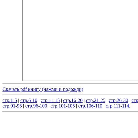
Скачать pdf книгу (нажми и подожди)
стр.1-5
|
стр.6-10
|
стр.11-15
|
стр.16-20
|
стр.21-25
|
стр.26-30
|
стр
стр.91-95
|
стр.96-100
|
стр.101-105
|
стр.106-110
|
стр.111-114
.