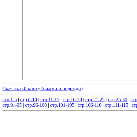
Скачать pdf книгу (нажми и подожди)
стр.1-5
|
стр.6-10
|
стр.11-15
|
стр.16-20
|
стр.21-25
|
стр.26-30
|
стр
стр.91-95
|
стр.96-100
|
стр.101-105
|
стр.106-110
|
стр.111-115
|
ст