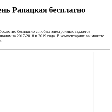
нь Рапацкая бесплатно
бсолютно бесплатно с любых электронных гаджетов
иалом за 2017-2018 и 2019 года. В комментариях вы можете
м.